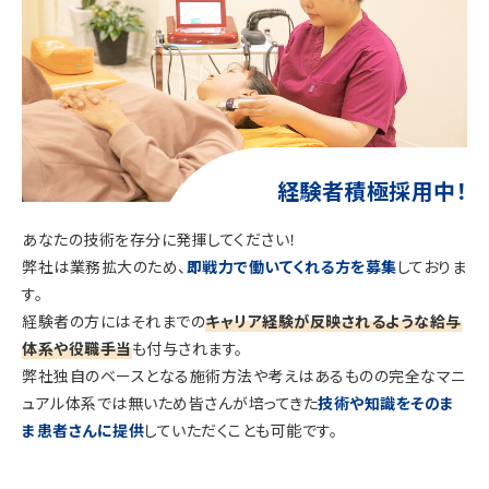
経験者積極採用中！
あなたの技術を存分に発揮してください！
弊社は業務拡大のため、
即戦力で働いてくれる方を募集
しておりま
す。
経験者の方にはそれまでの
キャリア経験が反映されるような給与
体系や役職手当
も付与されます。
弊社独自のベースとなる施術方法や考えはあるものの完全なマニ
ュアル体系では無いため皆さんが培ってきた
技術や知識をそのま
ま患者さんに提供
していただくことも可能です。