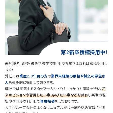
第2新卒積極採用中！
未経験者（柔整・鍼灸学校在校生）もやる気さえあれば積極採用し
ます！
弊社では
業歴2､3年目の方
や
業界未経験の柔整や鍼灸の学生さ
ん
も積極的に採用しております。
弊社では在籍するスタッフ一人ひとりとしっかりと面談を行い、
将
来のビジョンや習得したい事、学びたい事などを共有
し実際の現
場や昼休みを利用して
育成指導
をしております。
大手グループ会社のようなマニュアルだけを刷り込み実践させる