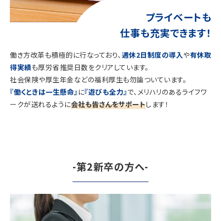
プライベートも
仕事も充実できます！
働き方改革も積極的に行なっており､
週休2日制度の導入
や
有休取
得実績
も厚労省推奨日数をクリアしています。
社会保険や厚生年金などの福利厚生も勿論ついています。
『働くときは一生懸命』
に
『遊びも全力』
で､メリハリのあるライフワ
ークが送れるように
会社も皆さんをサポート
します！
-第2新卒の方へ-