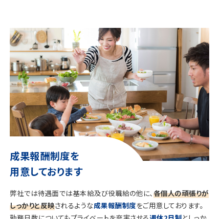
成果報酬制度を
用意しております
弊社では待遇面では基本給及び役職給の他に、
各個人の頑張りが
しっかりと反映
されるような
成果報酬制度
をご用意しております。
勤務日数についてもプライベートを充実させる
週休2日制
としっか