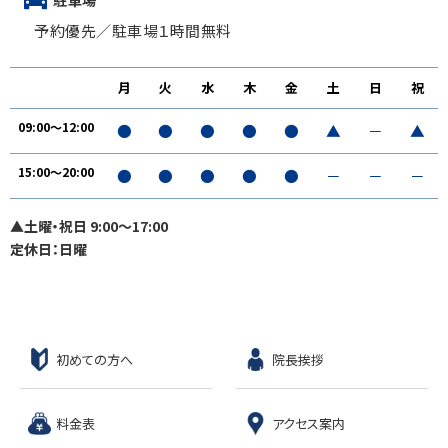
予約優先／駐車場１時間無料
月
火
水
木
金
土
日
祝
09:00～12:00
●
●
●
●
●
▲
－
▲
15:00〜20:00
●
●
●
●
●
－
－
－
▲土曜・祝日 9:00〜17:00
定休日：日曜
初めての方へ
院長挨拶
料金表
アクセス案内