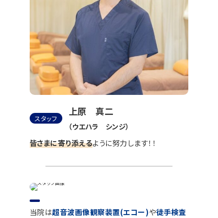
上原 真二
スタッフ
（ウエハラ シンジ）
皆さまに寄り添える
ように努力します！！
当院は
超音波画像観察装置(エコー)
や
徒手検査