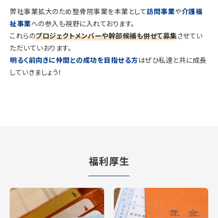
弊社事業拡大のため整骨院事業を本業として
訪問事業
や
介護福
祉事業
への参入も視野に入れております。
これらの
プロジェクトメンバーや幹部候補も併せて募集
させてい
ただいていおります。
明るく前向きに仲間との成功を目指せる方
はぜひ私達と共に成長
していきましょう！
福利厚生