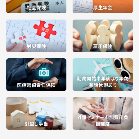
社会保険
厚生年金
労災保険
雇用保険
勤務開始半年後より
年次
医療賠償責任保険
有給休暇あり
外部セミナー参加費用
負
引越し手当
担制度