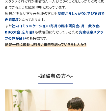
スタッフそれぞれが患者さん一人ひとりのことをしっかりと考え施
術できるような臨床現場となっています。
経験が少ない方や未経験の方にも
基礎からしっかりと学び実践で
きる環境
となっております。
また
社内コミュニケーション（毎月の臨床研究会、月一飲み会、
BBQ大会、忘年会）
も積極的に行なっているため
先輩後輩スタッ
フの仲が良い
のも特徴です。
是非一緒に成長し明るい未来を創っていきませんか？
-経験者の方へ-