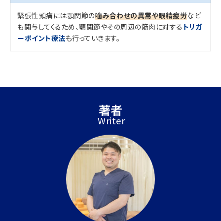
緊張性頭痛には顎関節の
噛み合わせの異常や眼精疲労
など
も関与してくるため、顎関節やその周辺の筋肉に対する
トリガ
ーポイント療法
も行っていきます。
著者
Writer