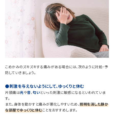
こめかみのズキズキする痛みがある場合には、次のように対処・予
防していきましょう。
●刺激を与えないようにして、ゆっくりと休む
片頭痛は
光
や
音
、
匂い
といった刺激に敏感になるといわれていま
す。
また、身体を動かすと痛みが悪化しやすいため、
照明を消した静か
な部屋でゆっくりと休む
ことをおすすめします。