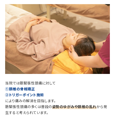
当院では筋緊張性頭痛に対して
①頚椎の骨格矯正
②トリガーポイント施術
により痛みの解消を目指します。
筋緊張性頭痛の多くは普段の
姿勢のゆがみや頚椎の乱れ
から発
生すると考えられています。