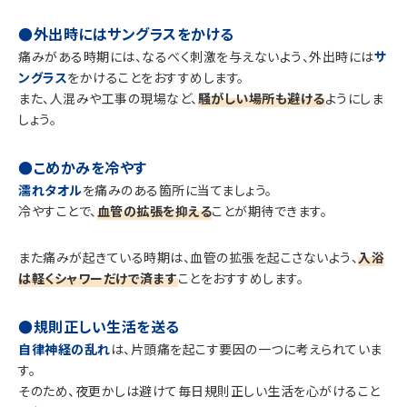
●外出時にはサングラスをかける
痛みがある時期には、なるべく刺激を与えないよう、外出時には
サ
ングラス
をかけることをおすすめします。
また、人混みや工事の現場など、
騒がしい場所も避ける
ようにしま
しょう。
●こめかみを冷やす
濡れタオル
を痛みのある箇所に当てましょう。
冷やすことで、
血管の拡張を抑える
ことが期待できます。
また痛みが起きている時期は、血管の拡張を起こさないよう、
入浴
は軽くシャワーだけで済ます
ことをおすすめします。
●規則正しい生活を送る
自律神経の乱れ
は、片頭痛を起こす要因の一つに考えられていま
す。
そのため、夜更かしは避けて毎日規則正しい生活を心がけること