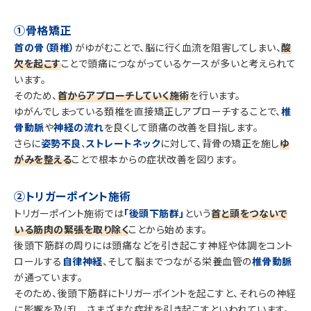
①骨格矯正
首の骨（頚椎）
がゆがむことで、脳に行く血流を阻害してしまい、
酸
欠を起こす
ことで頭痛につながっているケースが多いと考えられて
います。
そのため、
首からアプローチしていく施術
を行います。
ゆがんでしまっている頚椎を直接矯正しアプローチすることで、
椎
骨動脈
や
神経の流れ
を良くして頭痛の改善を目指します。
さらに
姿勢不良
、
ストレートネック
に対して、背骨の矯正を施し
ゆ
がみを整える
ことで根本からの症状改善を図ります。
②トリガーポイント施術
トリガーポイント施術では
「後頭下筋群」
という
首と頭をつないで
いる筋肉の緊張を取り除く
ことから始めます。
後頭下筋群の周りには頭痛などを引き起こす神経や体調をコント
ロールする
自律神経
、そして脳までつながる栄養血管の
椎骨動脈
が通っています。
そのため、後頭下筋群にトリガーポイントを起こすと、それらの神経
に影響を及ぼし、さまざまな症状を引き起こすといわれています。