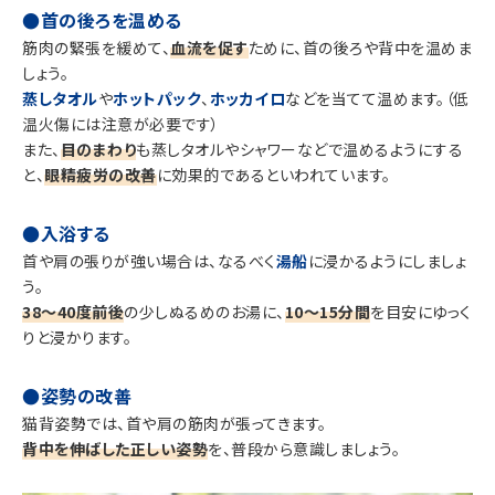
●首の後ろを温める
筋肉の緊張を緩めて、
血流を促す
ために、首の後ろや背中を温めま
しょう。
蒸しタオル
や
ホットパック
、
ホッカイロ
などを当てて温めます。（低
温火傷には注意が必要です）
また、
目のまわり
も蒸しタオルやシャワーなどで温めるようにする
と、
眼精疲労の改善
に効果的であるといわれています。
●入浴する
首や肩の張りが強い場合は、なるべく
湯船
に浸かるようにしましょ
う。
38〜40度前後
の少しぬるめのお湯に、
10〜15分間
を目安にゆっく
りと浸かります。
●姿勢の改善
猫背姿勢では、首や肩の筋肉が張ってきます。
背中を伸ばした正しい姿勢
を、普段から意識しましょう。