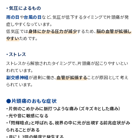
・気圧によるもの
雨の日
や
台風の日
など、気圧が低下するタイミングで片頭痛が発
症しやすくなっています。
低気圧では
身体にかかる圧力が減少
するため、
脳の血管が拡張し
やすい
ためです。
・ストレス
ストレスから解放されたタイミングで、片頭痛が起こりやすいとい
われています。
副交感神経
が過剰に働き、
血管が拡張する
ことが原因として考え
られています。
●片頭痛のおもな症状
・片側のこめかみに脈打つような痛み（ズキズキとした痛み）
・光や音に敏感になる
・「閃輝暗点」と呼ばれる、視界の中に光が出現する前兆症状がみ
られることがある
・月に1,2回の頻度で発生する