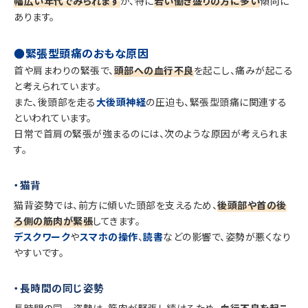
幅広い年代でみられます
が、特に
若い働き盛りの方に多い
傾向に
あります。
●緊張型頭痛のおもな原因
首や肩まわりの緊張で、
頭部への血行不良
を起こし、痛みが起こる
と考えられています。
また、後頭部を走る
大後頭神経
の圧迫も、緊張型頭痛に関連する
といわれています。
日常で首肩の緊張が強まるのには、次のような原因が考えられま
す。
・猫背
猫背姿勢では、前方に傾いた頭部を支えるため、
後頭部や首の後
ろ側の筋肉が緊張
してきます。
デスクワーク
や
スマホの操作
、
読書
などの影響で、姿勢が悪くなり
やすいです。
・長時間の同じ姿勢
長時間の同一姿勢は、筋肉が緊張し続けるため、
血行不良を起こ