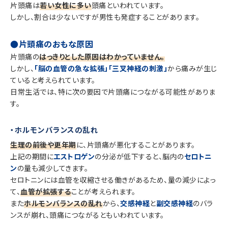
片頭痛は
若い女性に多い
頭痛といわれています。
しかし、割合は少ないですが男性も発症することがあります。
●片頭痛のおもな原因
片頭痛の
はっきりとした原因はわかっていません。
しかし、
「脳の血管の急な拡張」「三叉神経の刺激」
から痛みが生じ
ていると考えられています。
日常生活では、特に次の要因で片頭痛につながる可能性がありま
す。
・ホルモンバランスの乱れ
生理の前後や更年期
に、片頭痛が悪化することがあります。
上記の期間に
エストロゲン
の分泌が低下すると、脳内の
セロトニ
ン
の量も減少してきます。
セロトニンには血管を収縮させる働きがあるため、量の減少によっ
て、
血管が拡張する
ことが考えられます。
また
ホルモンバランスの乱れ
から、
交感神経
と
副交感神経
のバラ
ンスが崩れ、頭痛につながるともいわれています。