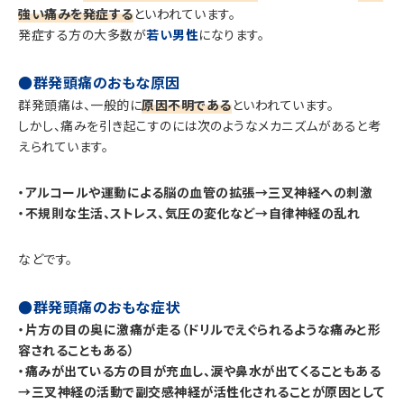
強い痛みを発症する
といわれています。
発症する方の大多数が
若い男性
になります。
●群発頭痛のおもな原因
群発頭痛は、一般的に
原因不明である
といわれています。
しかし、痛みを引き起こすのには次のようなメカニズムがあると考
えられています。
・アルコールや運動による脳の血管の拡張→三叉神経への刺激
・不規則な生活、ストレス、気圧の変化など→自律神経の乱れ
などです。
●群発頭痛のおもな症状
・片方の目の奥に激痛が走る（ドリルでえぐられるような痛みと形
容されることもある）
・痛みが出ている方の目が充血し、涙や鼻水が出てくることもある
→三叉神経の活動で副交感神経が活性化されることが原因として